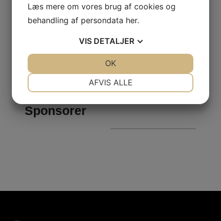
Læs mere om vores brug af cookies og
behandling af persondata
her
.
VIS
DETALJER
JA
NEJ
OK
JA
NEJ
NØDVENDIGE
PRÆFERENCER
AFVIS ALLE
JA
NEJ
JA
NEJ
Sponsorer
MARKETING
STATISTIK