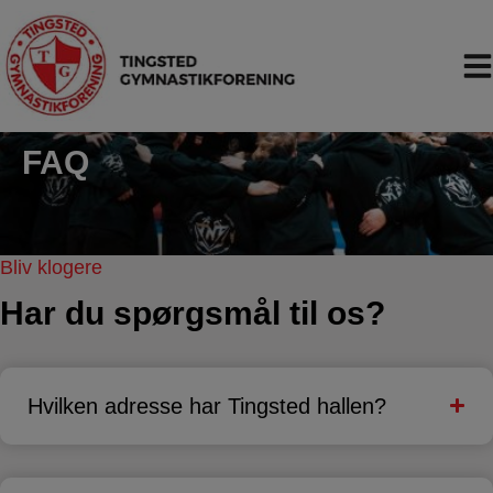
Hop
til
indholdet
FAQ
Bliv klogere
Har du spørgsmål til os?
Hvilken adresse har Tingsted hallen?