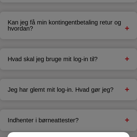
Kan jeg få min kontingentbetaling retur og
hvordan?
Hvad skal jeg bruge mit log-in til?
Jeg har glemt mit log-in. Hvad gør jeg?
Indhenter i børneattester?