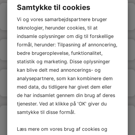
Samtykke til cookies
Multisalen på Nordbyskolen- hvad skal jeg
Vi og vores samarbejdspartnere bruger
være opmærksom på?
teknologier, herunder cookies, til at
indsamle oplysninger om dig til forskellige
formål, herunder: Tilpasning af annoncering,
Økonomisk støtte- er det en mulighed?
bedre brugeroplevelse, funktionalitet,
statistik og marketing. Disse oplysninger
kan blive delt med annoncerings- og
analysepartnere, som kan kombinere dem
Jeg vil gerne være sponsor. Hvad skal jeg
gøre?
med data, du tidligere har givet dem eller
de har indsamlet gennem din brug af deres
tjenester. Ved at klikke på 'OK' giver du
samtykke til disse formål.
Jeg vil gerne være
hjælpeinstruktør/instruktør. Hvem skal jeg
henvende mig til?
Læs mere om vores brug af cookies og