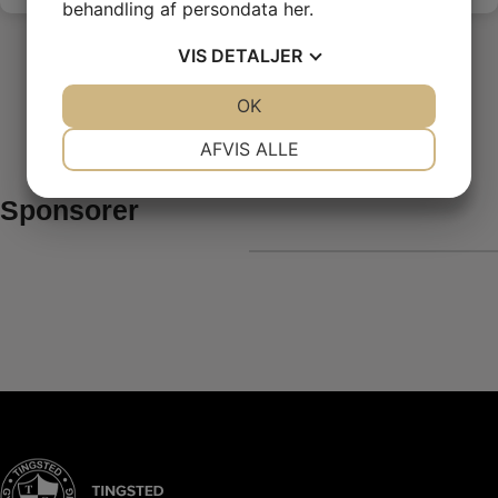
behandling af persondata
her
.
VIS
DETALJER
JA
NEJ
OK
JA
NEJ
NØDVENDIGE
PRÆFERENCER
AFVIS ALLE
JA
NEJ
JA
NEJ
Sponsorer
MARKETING
STATISTIK