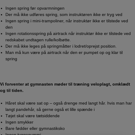
Ingen spring før opvarmningen
Der må ikke udføres spring, som instruktøren ikke er tryg ved
Ingen spring i mini-trampoliner, når instruktør ikke er tilstede ved
den
Ingen rotationsspring på airtrack når instruktør ikke er tilstede ved
redskabet undtagen rulle/kolbøtte.
Der må ikke leges på springmåtter i lodret/oprejst position.
Man må kun være på airtrack når den er pumpet op og klar til
spring
Vi forventer at gymnasten møder til træning veloplagt, omklædt
og til tiden.
Håret skal være sat op – også drenge med langt hår. hvis man har
langt pandehår, så gerne også et lille spænde i
Tøjet skal være tætsiddende
Ingen smykker
Bare fødder eller gymnastiksko
Ingen tyggegummi