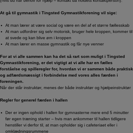
(hvis du har behov for hjælp – kontakt da holdets kontaktperson):
At gå til gymnastik i Tingsted Gymnastikforening vil sige:
At man lærer at være social og være en del af et større fællesskab
At man udfordrer sig selv motorisk, bruger hele kroppen, kommer til
at svede og kan blive øm i kroppen
​At man lærer en masse gymnastik og får nye venner
For at vi alle sammen kan ha det så rart som muligt i Tingsted
Gymnastikforening, er det vigtigt at vi alle har en fælles
forståelse og spilleregler for, hvordan vi er sammen både praktisk
og adfærdsmæssigt i forbindelse med vores alles færden i
foreningen.
Når der står instruktør, menes der både instruktør og hjælpeinstruktør
Regler for generel færden i hallen
Der er ingen ophold i hallen for gymnasterne mere end 5 minutter
før egen træning starter – hvis man ankommer til hallen tidligere
henstiller vi derfor til, at man opholder sig i cafeteriaet eller i
omklædningsrummene