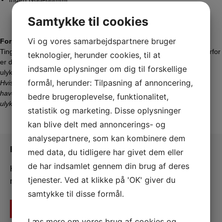
Samtykke til cookies
Vi og vores samarbejdspartnere bruger
Forsikring
Tingsted Gymnastikforening er forsikret efter gældende lovkrav. Derfor
teknologier, herunder cookies, til at
er det det udøvende medlem, som selv er ansvarlig for at være
indsamle oplysninger om dig til forskellige
ulykkesforsikret.
formål, herunder: Tilpasning af annoncering,
Hvis gymnasten udfører dobbelt roterende spring, skal gymnasten
have en ulykkesforsikring, der omfatter ekstremsport (tjek hvad din
bedre brugeroplevelse, funktionalitet,
ulykkesforsikring dækker).
statistik og marketing. Disse oplysninger
kan blive delt med annoncerings- og
analysepartnere, som kan kombinere dem
Bliv medlem
med data, du tidligere har givet dem eller
de har indsamlet gennem din brug af deres
Her kan du tilmelde dig, hvis du ikke allerede er
tjenester. Ved at klikke på 'OK' giver du
medlem af Tingsted gymnastikforening
samtykke til disse formål.
Bliv medlem
Læs mere om vores brug af cookies og