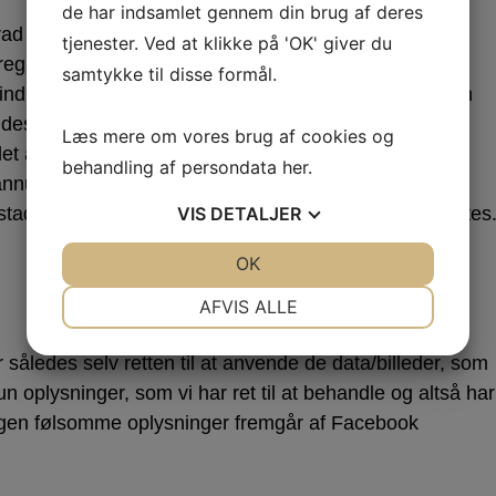
de har indsamlet gennem din brug af deres
rad af beskyttelse:
tjenester. Ved at klikke på 'OK' giver du
egives CPR til Politiet.
samtykke til disse formål.
indhentelse af børneattest. Disse oplysninger kan kun
ndes kun der.
Læs mere om vores brug af cookies og
et år.
behandling af persondata
her
.
nulleres ansættelsen med øjeblik virkning.
VIS
DETALJER
tadigvæk kun i formandens e-boks, hvorefter de slettes
JA
NEJ
OK
JA
NEJ
NØDVENDIGE
PRÆFERENCER
AFVIS ALLE
JA
NEJ
JA
NEJ
således selv retten til at anvende de data/billeder, som
MARKETING
STATISTIK
n oplysninger, som vi har ret til at behandle og altså har
gen følsomme oplysninger fremgår af Facebook