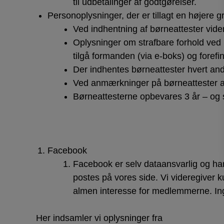
til udbetalinger af godtgørelser.
Personoplysninger, der er tillagt en højere g
Ved indhentning af børneattester vider
Oplysninger om strafbare forhold ved 
tilgå formanden (via e-boks) og forefi
Der indhentes børneattester hvert and
Ved anmærkninger på børneattester an
Børneattesterne opbevares 3 år – og s
Facebook
Facebook er selv dataansvarlig og har 
postes på vores side. Vi videregiver ku
almen interesse for medlemmerne. In
Her indsamler vi oplysninger fra