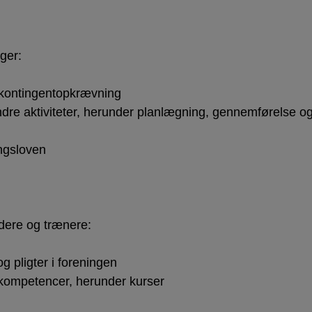
ger:
kontingentopkrævning
andre aktiviteter, herunder planlægning, gennemførelse o
ingsloven
dere og trænere:
g pligter i foreningen
g kompetencer, herunder kurser