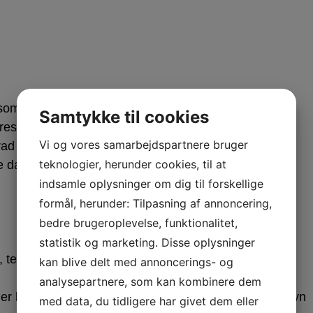
 som navn, køn, adresse, indmeldelsesdato,
Samtykke til cookies
dresse, og kommune.
Vi og vores samarbejdspartnere bruger
rad af beskyttelse:
teknologier, herunder cookies, til at
 data.
indsamle oplysninger om dig til forskellige
formål, herunder: Tilpasning af annoncering,
bedre brugeroplevelse, funktionalitet,
statistik og marketing. Disse oplysninger
, telefonnummer og e-mailadresse, fødselsdag og
kan blive delt med annoncerings- og
analysepartnere, som kan kombinere dem
s er bankkontonummer for trænere og hjælper af hensyn
med data, du tidligere har givet dem eller