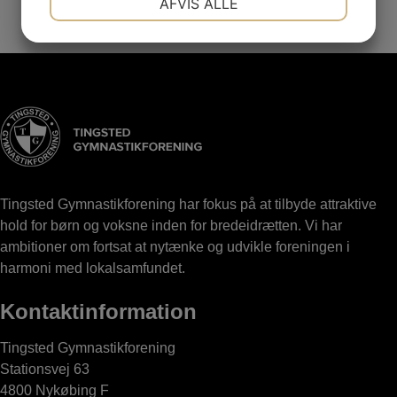
AFVIS ALLE
JA
NEJ
JA
NEJ
MARKETING
STATISTIK
Tingsted Gymnastikforening har fokus på at tilbyde attraktive
hold for børn og voksne inden for bredeidrætten. Vi har
ambitioner om fortsat at nytænke og udvikle foreningen i
harmoni med lokalsamfundet.
Kontaktinformation
Tingsted Gymnastikforening
Stationsvej 63
4800 Nykøbing F