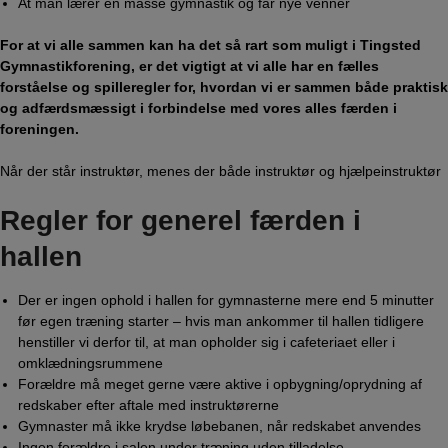
​At man lærer en masse gymnastik og får nye venner
For at vi alle sammen kan ha det så rart som muligt i Tingsted
Gymnastikforening, er det vigtigt at vi alle har en fælles
forståelse og spilleregler for, hvordan vi er sammen både praktisk
og adfærdsmæssigt i forbindelse med vores alles færden i
foreningen.
Når der står instruktør, menes der både instruktør og hjælpeinstruktør
Regler for generel færden i
hallen
Der er ingen ophold i hallen for gymnasterne mere end 5 minutter
før egen træning starter – hvis man ankommer til hallen tidligere
henstiller vi derfor til, at man opholder sig i cafeteriaet eller i
omklædningsrummene
Forældre må meget gerne være aktive i opbygning/oprydning af
redskaber efter aftale med instruktørerne
​Gymnaster må ikke krydse løbebanen, når redskabet anvendes
Ingen forældre i salen under træning uden tilladelse