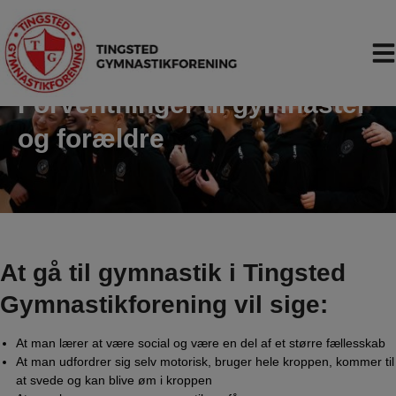
Hop
til
indholdet
Forventninger til gymnaster
og forældre
At gå til gymnastik i Tingsted
Gymnastikforening vil sige:
At man lærer at være social og være en del af et større fællesskab
At man udfordrer sig selv motorisk, bruger hele kroppen, kommer til
at svede og kan blive øm i kroppen