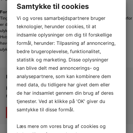
Samtykke til cookies
Forsikring
Vi og vores samarbejdspartnere bruger
Tingsted Gymnastikforening er forsikret efter gældende lovkrav. Derfor
er det det udøvende medlem, som selv er ansvarlig for at være
teknologier, herunder cookies, til at
ulykkesforsikret.
indsamle oplysninger om dig til forskellige
Hvis gymnasten udfører dobbelt roterende spring, skal gymnasten
formål, herunder: Tilpasning af annoncering,
have en ulykkesforsikring, der omfatter ekstremsport (tjek hvad din
ulykkesforsikring dækker).
bedre brugeroplevelse, funktionalitet,
statistik og marketing. Disse oplysninger
kan blive delt med annoncerings- og
analysepartnere, som kan kombinere dem
Bliv medlem
med data, du tidligere har givet dem eller
Her kan du tilmelde dig, hvis du ikke allerede er
de har indsamlet gennem din brug af deres
medlem af Tingsted gymnastikforening
tjenester. Ved at klikke på 'OK' giver du
samtykke til disse formål.
Bliv medlem
Læs mere om vores brug af cookies og