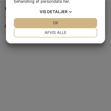
behandling af persondata
her
.
Kontakt os
VIS
DETALJER
Tingsted Gymnastikforening
JA
NEJ
OK
JA
NEJ
tgbestyrelse@gmail.com
NØDVENDIGE
PRÆFERENCER
AFVIS ALLE
JA
NEJ
JA
NEJ
MARKETING
STATISTIK